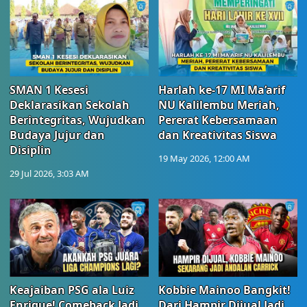
SMAN 1 Kesesi
Harlah ke-17 MI Ma’arif
Deklarasikan Sekolah
NU Kalilembu Meriah,
Berintegritas, Wujudkan
Pererat Kebersamaan
Budaya Jujur dan
dan Kreativitas Siswa
Disiplin
19 May 2026, 12:00 AM
29 Jul 2026, 3:03 AM
Keajaiban PSG ala Luiz
Kobbie Mainoo Bangkit!
Enrique! Comeback Jadi
Dari Hampir Dijual Jadi