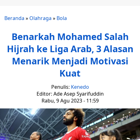
Beranda
»
Olahraga
»
Bola
Benarkah Mohamed Salah
Hijrah ke Liga Arab, 3 Alasan
Menarik Menjadi Motivasi
Kuat
Penulis:
Kenedo
Editor: Ade Asep Syarifuddin
Rabu, 9 Agu 2023 - 11:59