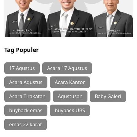
Tag Populer
17 Agustus
Acara 17 Agustus
Acara Agustus
Acara Kantor
Acara Tirakatan
Agustusan
Baby Galeri
buyback emas
buyback UBS
emas 22 karat