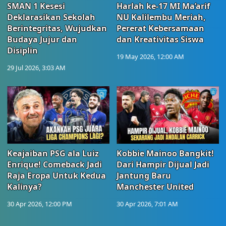
SMAN 1 Kesesi
Harlah ke-17 MI Ma’arif
Deklarasikan Sekolah
NU Kalilembu Meriah,
Berintegritas, Wujudkan
Pererat Kebersamaan
Budaya Jujur dan
dan Kreativitas Siswa
Disiplin
19 May 2026, 12:00 AM
29 Jul 2026, 3:03 AM
Keajaiban PSG ala Luiz
Kobbie Mainoo Bangkit!
Enrique! Comeback Jadi
Dari Hampir Dijual Jadi
Raja Eropa Untuk Kedua
Jantung Baru
Kalinya?
Manchester United
30 Apr 2026, 12:00 PM
30 Apr 2026, 7:01 AM