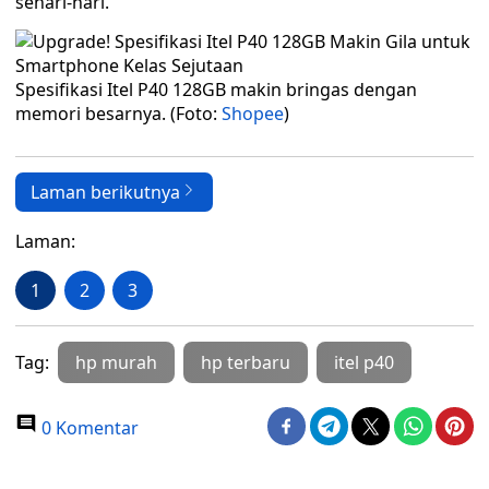
sehari-hari.
Spesifikasi Itel P40 128GB makin bringas dengan
memori besarnya. (Foto:
Shopee
)
Laman berikutnya
Laman:
1
2
3
Tag:
hp murah
hp terbaru
itel p40
0 Komentar