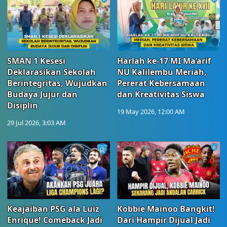
SMAN 1 Kesesi
Harlah ke-17 MI Ma’arif
Deklarasikan Sekolah
NU Kalilembu Meriah,
Berintegritas, Wujudkan
Pererat Kebersamaan
Budaya Jujur dan
dan Kreativitas Siswa
Disiplin
19 May 2026, 12:00 AM
29 Jul 2026, 3:03 AM
Keajaiban PSG ala Luiz
Kobbie Mainoo Bangkit!
Enrique! Comeback Jadi
Dari Hampir Dijual Jadi