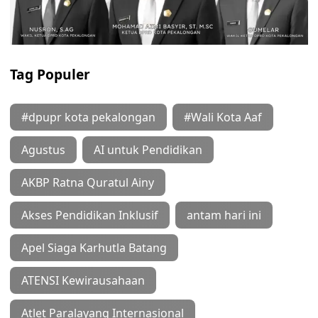
Tag Populer
#dpupr kota pekalongan
#Wali Kota Aaf
Agustus
AI untuk Pendidikan
AKBP Ratna Quratul Ainy
Akses Pendidikan Inklusif
antam hari ini
Apel Siaga Karhutla Batang
ATENSI Kewirausahaan
Atlet Paralayang Internasional