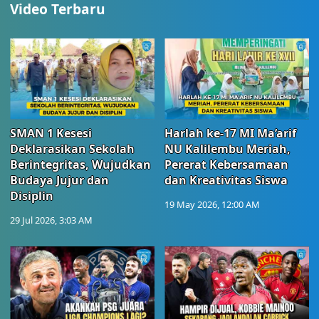
Video Terbaru
SMAN 1 Kesesi
Harlah ke-17 MI Ma’arif
Deklarasikan Sekolah
NU Kalilembu Meriah,
Berintegritas, Wujudkan
Pererat Kebersamaan
Budaya Jujur dan
dan Kreativitas Siswa
Disiplin
19 May 2026, 12:00 AM
29 Jul 2026, 3:03 AM