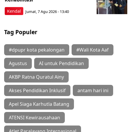
Kendal
Jumat, 7 Agu 2026 - 13:40
Tag Populer
#dpupr kota pekalongan
#Wali Kota Aaf
Agustus
AI untuk Pendidikan
AKBP Ratna Quratul Ainy
Akses Pendidikan Inklusif
antam hari ini
Apel Siaga Karhutla Batang
ATENSI Kewirausahaan
Atlet Paralayang Internasional