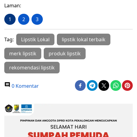
Laman:
1
2
3
Tag:
Lipstik Lokal
lipstik lokal terbaik
merk lipstik
produk lipstik
rekomendasi lipstik
0 Komentar