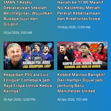
SMAN 1 Kesesi
Harlah ke-17 MI Ma’arif
Deklarasikan Sekolah
NU Kalilembu Meriah,
Berintegritas, Wujudkan
Pererat Kebersamaan
Budaya Jujur dan
dan Kreativitas Siswa
Disiplin
19 May 2026, 12:00 AM
29 Jul 2026, 3:03 AM
Keajaiban PSG ala Luiz
Kobbie Mainoo Bangkit!
Enrique! Comeback Jadi
Dari Hampir Dijual Jadi
Raja Eropa Untuk Kedua
Jantung Baru
Kalinya?
Manchester United
30 Apr 2026, 12:00 PM
30 Apr 2026, 7:01 AM