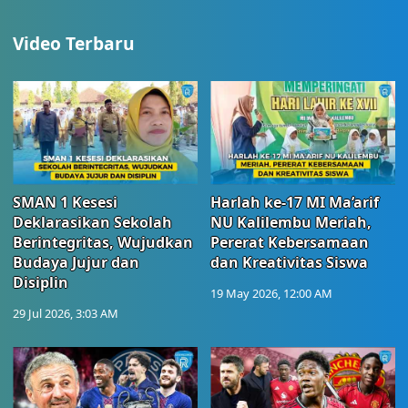
Video Terbaru
SMAN 1 Kesesi
Harlah ke-17 MI Ma’arif
Deklarasikan Sekolah
NU Kalilembu Meriah,
Berintegritas, Wujudkan
Pererat Kebersamaan
Budaya Jujur dan
dan Kreativitas Siswa
Disiplin
19 May 2026, 12:00 AM
29 Jul 2026, 3:03 AM