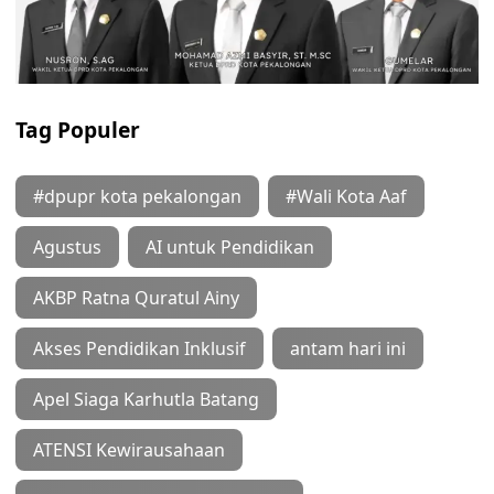
Tag Populer
#dpupr kota pekalongan
#Wali Kota Aaf
Agustus
AI untuk Pendidikan
AKBP Ratna Quratul Ainy
Akses Pendidikan Inklusif
antam hari ini
Apel Siaga Karhutla Batang
ATENSI Kewirausahaan