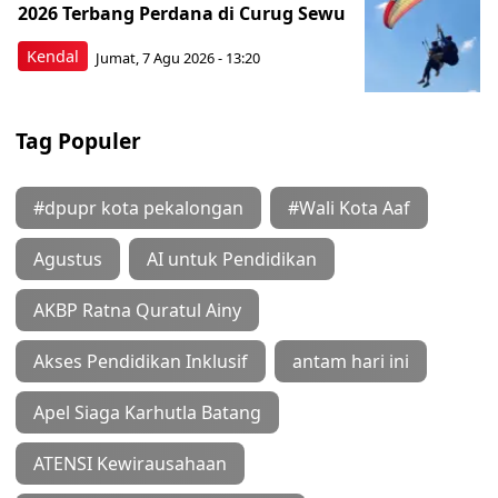
2026 Terbang Perdana di Curug Sewu
Kendal
Jumat, 7 Agu 2026 - 13:20
Tag Populer
#dpupr kota pekalongan
#Wali Kota Aaf
Agustus
AI untuk Pendidikan
AKBP Ratna Quratul Ainy
Akses Pendidikan Inklusif
antam hari ini
Apel Siaga Karhutla Batang
ATENSI Kewirausahaan