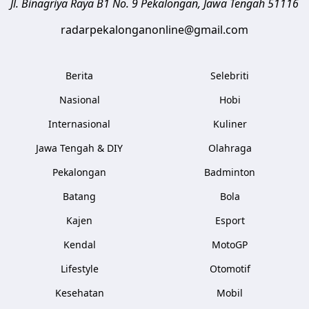
Jl. Binagriya Raya B1 No. 9
Pekalongan
,
Jawa Tengah
51116
radarpekalonganonline@gmail.com
Berita
Selebriti
Nasional
Hobi
Internasional
Kuliner
Jawa Tengah & DIY
Olahraga
Pekalongan
Badminton
Batang
Bola
Kajen
Esport
Kendal
MotoGP
Lifestyle
Otomotif
Kesehatan
Mobil