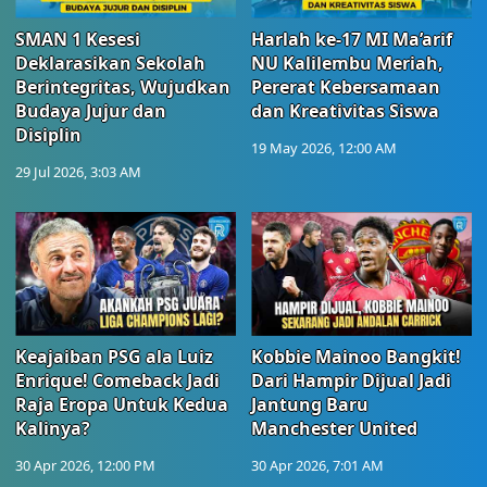
SMAN 1 Kesesi
Harlah ke-17 MI Ma’arif
Deklarasikan Sekolah
NU Kalilembu Meriah,
Berintegritas, Wujudkan
Pererat Kebersamaan
Budaya Jujur dan
dan Kreativitas Siswa
Disiplin
19 May 2026, 12:00 AM
29 Jul 2026, 3:03 AM
Keajaiban PSG ala Luiz
Kobbie Mainoo Bangkit!
Enrique! Comeback Jadi
Dari Hampir Dijual Jadi
Raja Eropa Untuk Kedua
Jantung Baru
Kalinya?
Manchester United
30 Apr 2026, 12:00 PM
30 Apr 2026, 7:01 AM