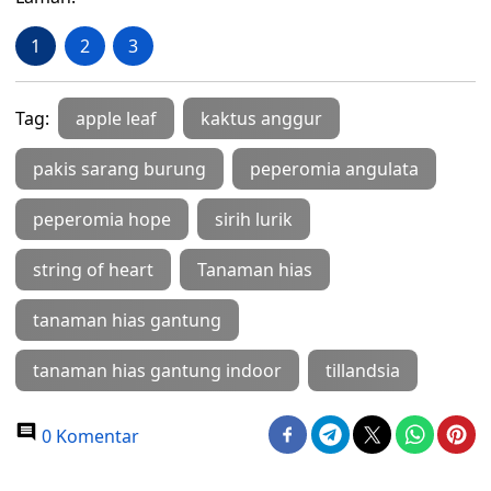
1
2
3
Tag:
apple leaf
kaktus anggur
pakis sarang burung
peperomia angulata
peperomia hope
sirih lurik
string of heart
Tanaman hias
tanaman hias gantung
tanaman hias gantung indoor
tillandsia
0 Komentar