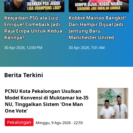
Keajaiban PSG ala Luiz
Kobbie Mainoo Bangkit!
Enrique! Comeback Jadi
Dari Hampir Dijual Jadi
Raja Eropa Untuk Kedua
Jantung Baru
Kalinya?
Manchester United
30 Apr 2026, 12:00 PM
30 Apr 2026, 7:01 AM
Berita Terkini
PCNU Kota Pekalongan Usulkan
Model Konvensi di Muktamar ke-35
NU, Tinggalkan Sistem 'One Man
One Vote'
Pekalongan
Minggu, 9 Agu 2026 - 22:55