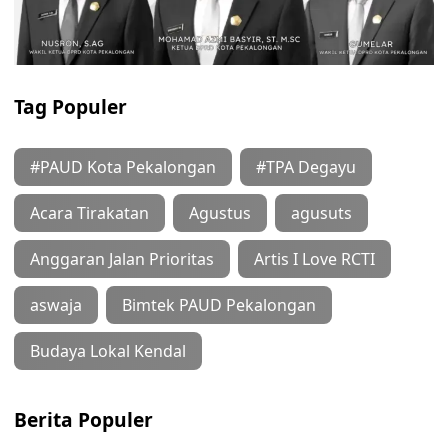
Tag Populer
#PAUD Kota Pekalongan
#TPA Degayu
Acara Tirakatan
Agustus
agusuts
Anggaran Jalan Prioritas
Artis I Love RCTI
aswaja
Bimtek PAUD Pekalongan
Budaya Lokal Kendal
Berita Populer