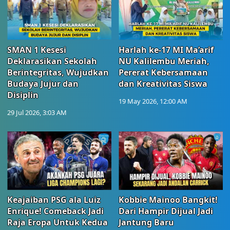
SMAN 1 Kesesi
Harlah ke-17 MI Ma’arif
Deklarasikan Sekolah
NU Kalilembu Meriah,
Berintegritas, Wujudkan
Pererat Kebersamaan
Budaya Jujur dan
dan Kreativitas Siswa
Disiplin
19 May 2026, 12:00 AM
29 Jul 2026, 3:03 AM
Keajaiban PSG ala Luiz
Kobbie Mainoo Bangkit!
Enrique! Comeback Jadi
Dari Hampir Dijual Jadi
Raja Eropa Untuk Kedua
Jantung Baru