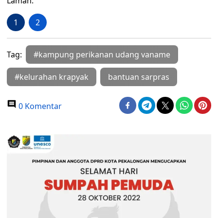
Laman:
1
2
Tag:
#kampung perikanan udang vaname
#kelurahan krapyak
bantuan sarpras
0 Komentar