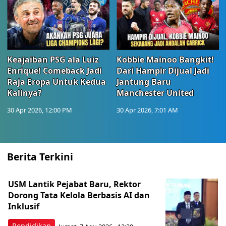
Keajaiban PSG ala Luiz
Kobbie Mainoo Bangkit!
Enrique! Comeback Jadi
Dari Hampir Dijual Jadi
Raja Eropa Untuk Kedua
Jantung Baru
Kalinya?
Manchester United
30 Apr 2026, 12:00 PM
30 Apr 2026, 7:01 AM
Berita Terkini
USM Lantik Pejabat Baru, Rektor
Dorong Tata Kelola Berbasis AI dan
Inklusif
Pendidikan