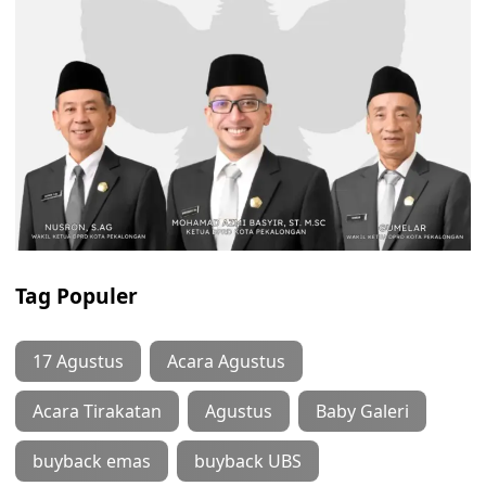
Tag Populer
17 Agustus
Acara Agustus
Acara Tirakatan
Agustus
Baby Galeri
buyback emas
buyback UBS