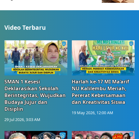
Video Terbaru
SMAN 1 Kesesi
Harlah ke-17 MI Ma’arif
Deklarasikan Sekolah
NU Kalilembu Meriah,
Berintegritas, Wujudkan
Pererat Kebersamaan
Budaya Jujur dan
dan Kreativitas Siswa
Disiplin
19 May 2026, 12:00 AM
29 Jul 2026, 3:03 AM