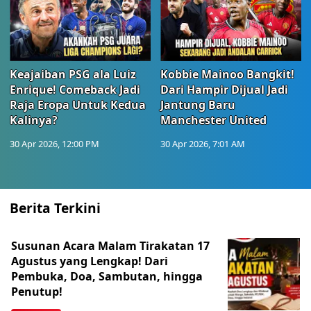
Keajaiban PSG ala Luiz
Kobbie Mainoo Bangkit!
Enrique! Comeback Jadi
Dari Hampir Dijual Jadi
Raja Eropa Untuk Kedua
Jantung Baru
Kalinya?
Manchester United
30 Apr 2026, 12:00 PM
30 Apr 2026, 7:01 AM
Berita Terkini
Susunan Acara Malam Tirakatan 17
Agustus yang Lengkap! Dari
Pembuka, Doa, Sambutan, hingga
Penutup!