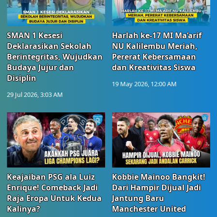
SMAN 1 Kesesi
Harlah ke-17 MI Ma’arif
Deklarasikan Sekolah
NU Kalilembu Meriah,
Berintegritas, Wujudkan
Pererat Kebersamaan
Budaya Jujur dan
dan Kreativitas Siswa
Disiplin
19 May 2026, 12:00 AM
29 Jul 2026, 3:03 AM
Keajaiban PSG ala Luiz
Kobbie Mainoo Bangkit!
Enrique! Comeback Jadi
Dari Hampir Dijual Jadi
Raja Eropa Untuk Kedua
Jantung Baru
Kalinya?
Manchester United