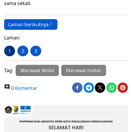
sama sekali.
Laman berikutnya
Laman:
1
2
3
Tag:
Merawat Mobil
Merawat motor
0 Komentar