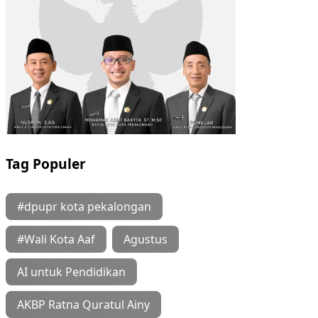
Tag Populer
#dpupr kota pekalongan
#Wali Kota Aaf
Agustus
AI untuk Pendidikan
AKBP Ratna Quratul Ainy