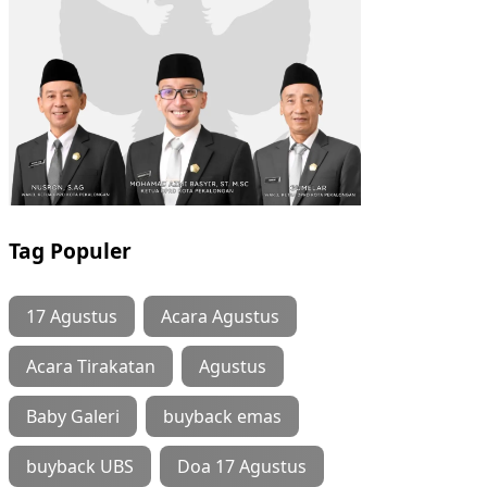
Tag Populer
17 Agustus
Acara Agustus
Acara Tirakatan
Agustus
Baby Galeri
buyback emas
buyback UBS
Doa 17 Agustus