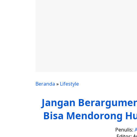
Beranda
»
Lifestyle
Jangan Berargume
Bisa Mendorong H
Penulis:
A
Editor: 