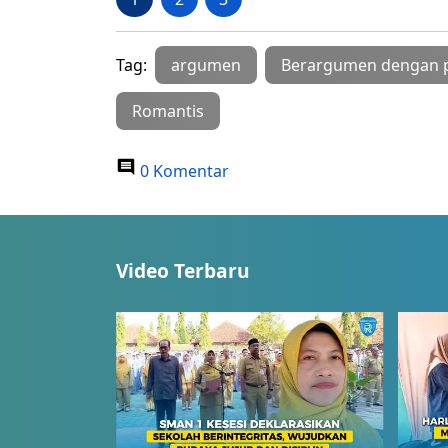
Tag:
argumen
Berargumen dengan 
Romantis
0 Komentar
Video Terbaru