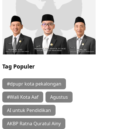
Tag Populer
#dpupr kota pekalongan
#Wali Kota Aaf
Agustus
AI untuk Pendidikan
AKBP Ratna Quratul Ainy