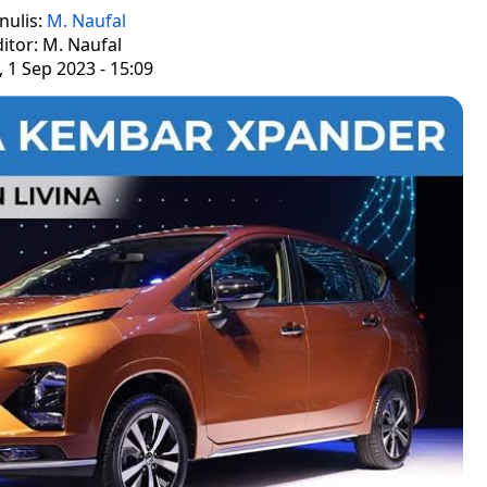
nulis:
M. Naufal
itor: M. Naufal
 1 Sep 2023 - 15:09