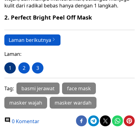
kulit dari radikal bebas hanya dengan 1 langkah.
2. Perfect Bright Peel Off Mask
Laman berikutnya
Laman:
1
2
3
Tag:
basmi jerawat
face mask
masker wajah
masker wardah
0 Komentar