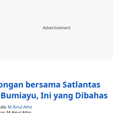
longan bersama Satlantas
 Bumiayu, Ini yang Dibahas
lis:
M Ainul Atho
tor: M Ainul Atho