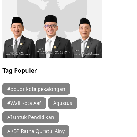
Tag Populer
#dpupr kota pekalongan
#Wali Kota Aaf
Agustus
AI untuk Pendidikan
AKBP Ratna Quratul Ainy