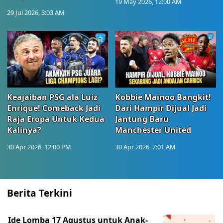
19 May 2026, 12:00 AM
29 Jul 2026, 3:03 AM
Keajaiban PSG ala Luiz
Kobbie Mainoo Bangkit!
Enrique! Comeback Jadi
Dari Hampir Dijual Jadi
Raja Eropa Untuk Kedua
Jantung Baru
Kalinya?
Manchester United
30 Apr 2026, 12:00 PM
30 Apr 2026, 7:01 AM
Berita Terkini
Ide Lomba 17 Agustus untuk Anak-