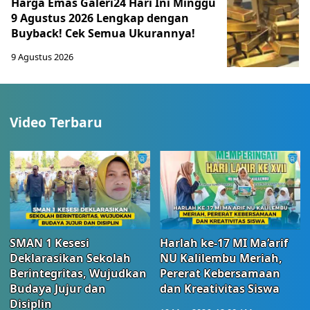
Harga Emas Galeri24 Hari Ini Minggu
9 Agustus 2026 Lengkap dengan
Buyback! Cek Semua Ukurannya!
9 Agustus 2026
Video Terbaru
SMAN 1 Kesesi
Harlah ke-17 MI Ma’arif
Deklarasikan Sekolah
NU Kalilembu Meriah,
Berintegritas, Wujudkan
Pererat Kebersamaan
Budaya Jujur dan
dan Kreativitas Siswa
Disiplin