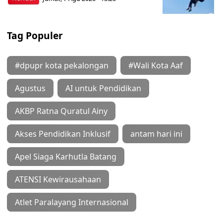
Tag Populer
#dpupr kota pekalongan
#Wali Kota Aaf
Agustus
AI untuk Pendidikan
AKBP Ratna Quratul Ainy
Akses Pendidikan Inklusif
antam hari ini
Apel Siaga Karhutla Batang
ATENSI Kewirausahaan
Atlet Paralayang Internasional