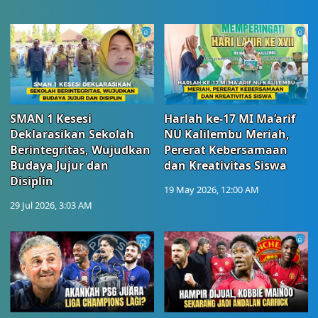
SMAN 1 Kesesi
Harlah ke-17 MI Ma’arif
Deklarasikan Sekolah
NU Kalilembu Meriah,
Berintegritas, Wujudkan
Pererat Kebersamaan
Budaya Jujur dan
dan Kreativitas Siswa
Disiplin
19 May 2026, 12:00 AM
29 Jul 2026, 3:03 AM