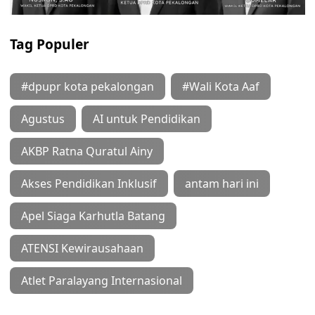
Tag Populer
#dpupr kota pekalongan
#Wali Kota Aaf
Agustus
AI untuk Pendidikan
AKBP Ratna Quratul Ainy
Akses Pendidikan Inklusif
antam hari ini
Apel Siaga Karhutla Batang
ATENSI Kewirausahaan
Atlet Paralayang Internasional