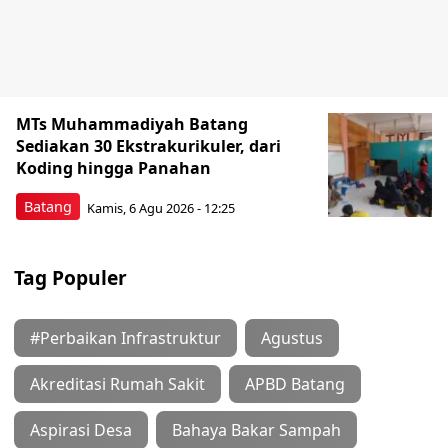
6 Agustus 2026
Ada Peningkatan Penghasilan?
Ramalan Keuangan Zodiak Jumat 7
Agustus 2026 untuk Leo, Virgo,
Libra, dan Scorpio
6 Agustus 2026
Kabar Menggembirakan? Ramalan
Keuangan Zodiak Besok 7 Agustus
2026 untuk Aries, Taurus, Gemini,
dan Cancer
6 Agustus 2026
Kendal Siapkan Payung Hukum
Petasol dan Tambah Lima Mesin