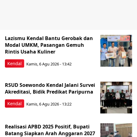
MTs Muhammadiyah Batang
Sediakan 30 Ekstrakurikuler, dari
Koding hingga Panahan
Batang
Kamis, 6 Agu 2026 - 12:25
Tag Populer