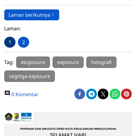
Tag Populer
#Perbaikan Infrastruktur
Agustus
Akreditasi Rumah Sakit
APBD Batang
Aspirasi Desa
Bahaya Bakar Sampah
Bantuan Gerobak Usaha
Bupati Batang
bupati kendal
buyback emas
Berita Populer