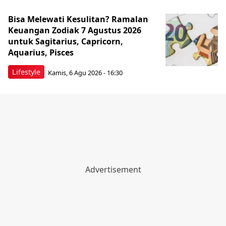
2026 untuk Aries, Taurus, Gemini,
dan Cancer
Lifestyle
Kamis, 6 Agu 2026 - 16:00
Kendal Siapkan Payung Hukum
Petasol dan Tambah Lima Mesin
Pirolisis
Kendal
Kamis, 6 Agu 2026 - 14:20
PKN LAN Studi Lapangan di Kendal,
Investasi Hijau Jadi Perhatian
Utama
Kendal
Kamis, 6 Agu 2026 - 14:00