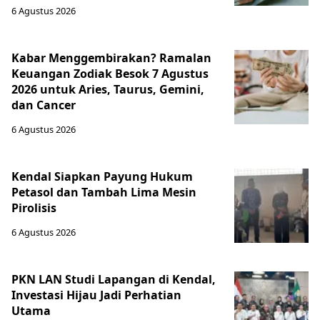
Jl. Binagriya Raya B1 No. 9
Pekalongan
,
Jawa Tengah
51116
radarpekalonganonline@gmail.com
Berita
Selebriti
Nasional
Hobi
Internasional
Kuliner
Jawa Tengah & DIY
Olahraga