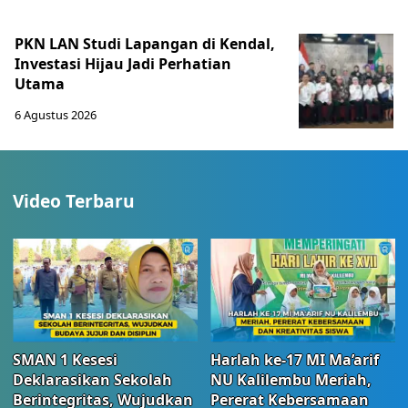
Raja Eropa Untuk Kedua
Jantung Baru
Kalinya?
Manchester United
30 Apr 2026, 12:00 PM
30 Apr 2026, 7:01 AM
Berita Terkini
Bisa Melewati Kesulitan? Ramalan
Keuangan Zodiak 7 Agustus 2026
untuk Sagitarius, Capricorn,
Aquarius, Pisces
Lifestyle
Kamis, 6 Agu 2026 - 16:30