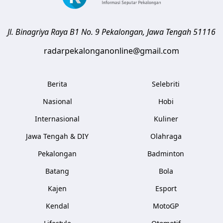
Drama Korea
Game
Kpop
Internet
Musik
Kode Etik
Redaksi
Disclaimer
Pedoman Media Siber
Kebijakan Privasi
Hubungi Kami
Tentang Kami
© 2026 Radar Pekalongan ID