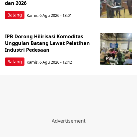
#Perbaikan Infrastruktur
Agustus
Akreditasi Rumah Sakit
APBD Batang
Aspirasi Desa
Bahaya Bakar Sampah
Bantuan Gerobak Usaha
Bupati Batang
bupati kendal
buyback emas
Berita Populer
Bisa Melewati Kesulitan? Ramalan
Keuangan Zodiak 7 Agustus 2026
untuk Sagitarius, Capricorn,
Aquarius, Pisces