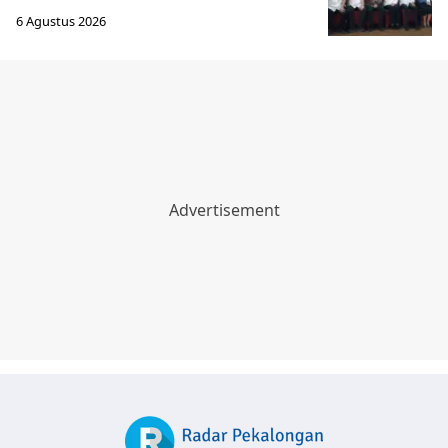
Pekalongan
Badminton
Batang
Bola
Kajen
Esport
Kendal
MotoGP
Lifestyle
Otomotif
Kesehatan
Mobil
Beauty
Motor
Fashion
Pemilu 2024
Bisnis
Pendidikan
Elektronik
Teknologi
Hiburan
Aplikasi
Korea
Gadget