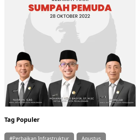
Bisa Melewati Kesulitan? Ramalan
Keuangan Zodiak 7 Agustus 2026
untuk Sagitarius, Capricorn,
Aquarius, Pisces
6 Agustus 2026
Ada Peningkatan Penghasilan?
Ramalan Keuangan Zodiak Jumat 7
Agustus 2026 untuk Leo, Virgo,
Libra, dan Scorpio
6 Agustus 2026
Kabar Menggembirakan? Ramalan
Keuangan Zodiak Besok 7 Agustus
2026 untuk Aries, Taurus, Gemini,
dan Cancer