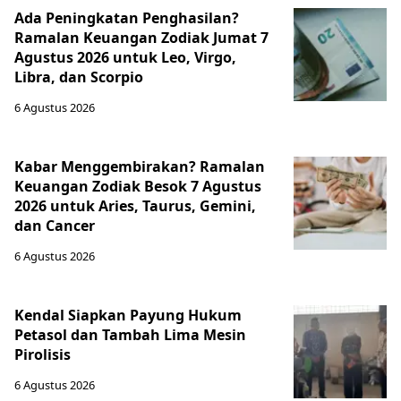
SMAN 1 Kesesi
Harlah ke-17 MI Ma’arif
Deklarasikan Sekolah
NU Kalilembu Meriah,
Berintegritas, Wujudkan
Pererat Kebersamaan
Budaya Jujur dan
dan Kreativitas Siswa
Disiplin
19 May 2026, 12:00 AM
29 Jul 2026, 3:03 AM
Keajaiban PSG ala Luiz
Kobbie Mainoo Bangkit!
Enrique! Comeback Jadi
Dari Hampir Dijual Jadi