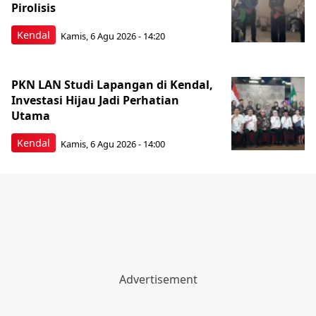
Akreditasi, Bidik Predikat Paripurna
Kendal
Kamis, 6 Agu 2026 - 13:22
Realisasi APBD 2025 Positif, Bupati
Batang Siapkan Arah Anggaran 2027
dan 2026
Batang
Kamis, 6 Agu 2026 - 13:01
IPB Dorong Hilirisasi Komoditas
Unggulan Batang Lewat Pelatihan
Industri Pedesaan
Batang
Kamis, 6 Agu 2026 - 12:42