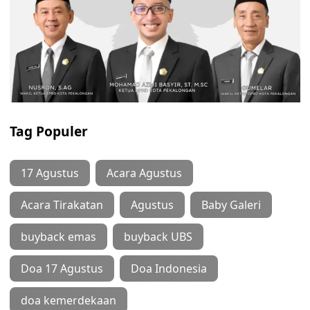
Tag Populer
17 Agustus
Acara Agustus
Acara Tirakatan
Agustus
Baby Galeri
buyback emas
buyback UBS
Doa 17 Agustus
Doa Indonesia
doa kemerdekaan