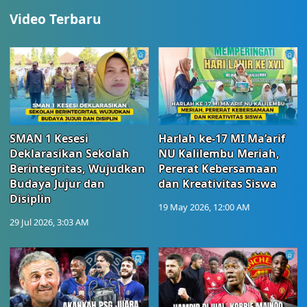
Video Terbaru
SMAN 1 Kesesi
Harlah ke-17 MI Ma’arif
Deklarasikan Sekolah
NU Kalilembu Meriah,
Berintegritas, Wujudkan
Pererat Kebersamaan
Budaya Jujur dan
dan Kreativitas Siswa
Disiplin
19 May 2026, 12:00 AM
29 Jul 2026, 3:03 AM