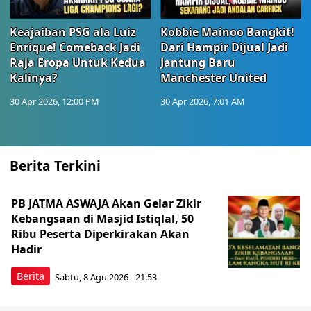
Keajaiban PSG ala Luiz
Kobbie Mainoo Bangkit!
Enrique! Comeback Jadi
Dari Hampir Dijual Jadi
Raja Eropa Untuk Kedua
Jantung Baru
Kalinya?
Manchester United
30 Apr 2026, 12:00 PM
30 Apr 2026, 7:01 AM
Berita Terkini
PB JATMA ASWAJA Akan Gelar Zikir
Kebangsaan di Masjid Istiqlal, 50
Ribu Peserta Diperkirakan Akan
Hadir
Berita
Sabtu, 8 Agu 2026 - 21:53