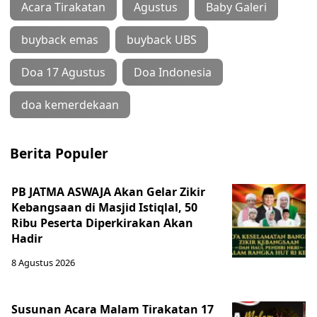
Acara Tirakatan
Agustus
Baby Galeri
buyback emas
buyback UBS
Doa 17 Agustus
Doa Indonesia
doa kemerdekaan
Berita Populer
PB JATMA ASWAJA Akan Gelar Zikir
Kebangsaan di Masjid Istiqlal, 50
Ribu Peserta Diperkirakan Akan
Hadir
8 Agustus 2026
Susunan Acara Malam Tirakatan 17