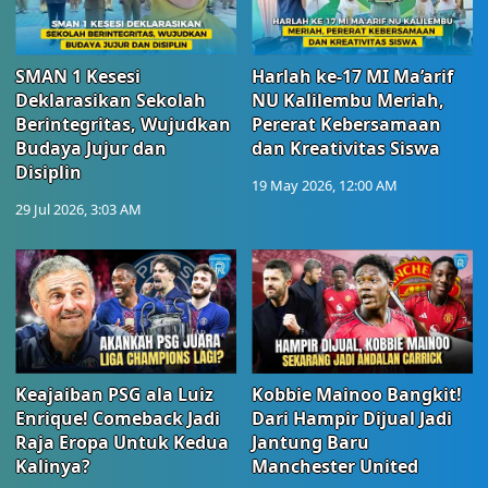
SMAN 1 Kesesi
Harlah ke-17 MI Ma’arif
Deklarasikan Sekolah
NU Kalilembu Meriah,
Berintegritas, Wujudkan
Pererat Kebersamaan
Budaya Jujur dan
dan Kreativitas Siswa
Disiplin
19 May 2026, 12:00 AM
29 Jul 2026, 3:03 AM
Keajaiban PSG ala Luiz
Kobbie Mainoo Bangkit!
Enrique! Comeback Jadi
Dari Hampir Dijual Jadi
Raja Eropa Untuk Kedua
Jantung Baru
Kalinya?
Manchester United