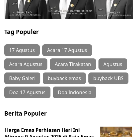
Tag Populer
17 Agustus
Acara 17 Agustus
Acara Agustus
Acara Tirakatan
Agustus
Baby Galeri
buyback emas
buyback UBS
Doa 17 Agustus
Doa Indonesia
Berita Populer
Harga Emas Perhiasan Hari Ini
Minggu 9 Agustus 2026 di Raja Emas