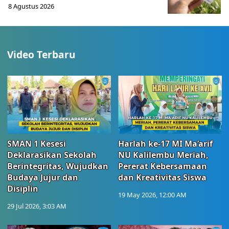
8 Agustus 2026
Video Terbaru
SMAN 1 Kesesi
Harlah ke-17 MI Ma’arif
Deklarasikan Sekolah
NU Kalilembu Meriah,
Berintegritas, Wujudkan
Pererat Kebersamaan
Budaya Jujur dan
dan Kreativitas Siswa
Disiplin
19 May 2026, 12:00 AM
29 Jul 2026, 3:03 AM