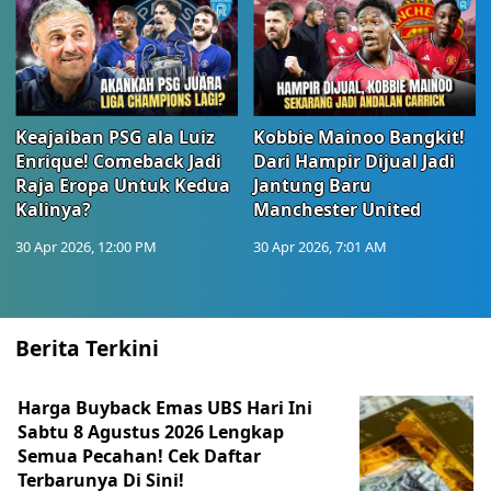
Keajaiban PSG ala Luiz
Kobbie Mainoo Bangkit!
Enrique! Comeback Jadi
Dari Hampir Dijual Jadi
Raja Eropa Untuk Kedua
Jantung Baru
Kalinya?
Manchester United
30 Apr 2026, 12:00 PM
30 Apr 2026, 7:01 AM
Berita Terkini
Harga Buyback Emas UBS Hari Ini
Sabtu 8 Agustus 2026 Lengkap
Semua Pecahan! Cek Daftar
Terbarunya Di Sini!