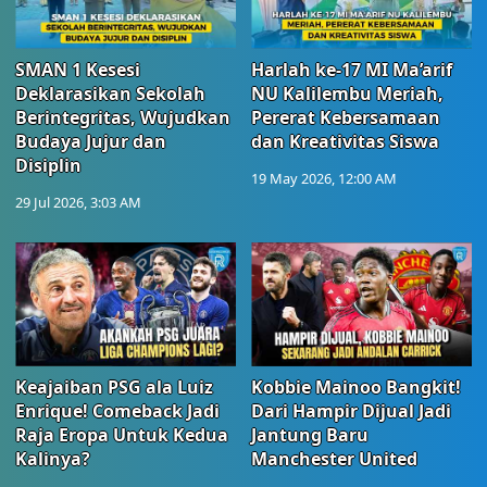
SMAN 1 Kesesi
Harlah ke-17 MI Ma’arif
Deklarasikan Sekolah
NU Kalilembu Meriah,
Berintegritas, Wujudkan
Pererat Kebersamaan
Budaya Jujur dan
dan Kreativitas Siswa
Disiplin
19 May 2026, 12:00 AM
29 Jul 2026, 3:03 AM
Keajaiban PSG ala Luiz
Kobbie Mainoo Bangkit!
Enrique! Comeback Jadi
Dari Hampir Dijual Jadi
Raja Eropa Untuk Kedua
Jantung Baru
Kalinya?
Manchester United