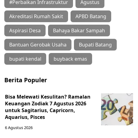
#Perbaikan Infrastruktur
Agustus
Akreditasi Rumah Sakit
APBD Batang
Aspirasi Desa
Bahaya Bakar Sampah
Bantuan Gerobak Usaha
Bupati Batang
bupati kendal
buyback emas
Berita Populer
Bisa Melewati Kesulitan? Ramalan
Keuangan Zodiak 7 Agustus 2026
untuk Sagitarius, Capricorn,
Aquarius, Pisces
6 Agustus 2026