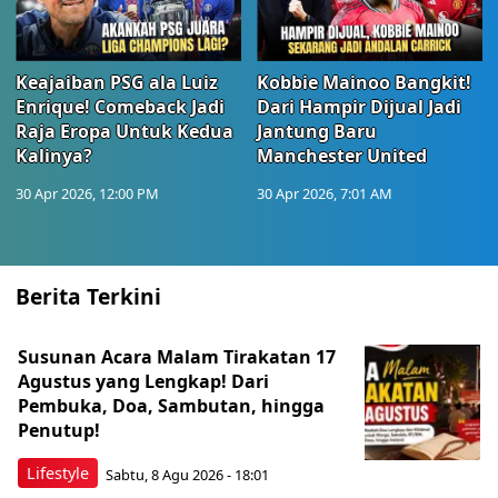
Keajaiban PSG ala Luiz
Kobbie Mainoo Bangkit!
Enrique! Comeback Jadi
Dari Hampir Dijual Jadi
Raja Eropa Untuk Kedua
Jantung Baru
Kalinya?
Manchester United
30 Apr 2026, 12:00 PM
30 Apr 2026, 7:01 AM
Berita Terkini
Susunan Acara Malam Tirakatan 17
Agustus yang Lengkap! Dari
Pembuka, Doa, Sambutan, hingga
Penutup!
Lifestyle
Sabtu, 8 Agu 2026 - 18:01