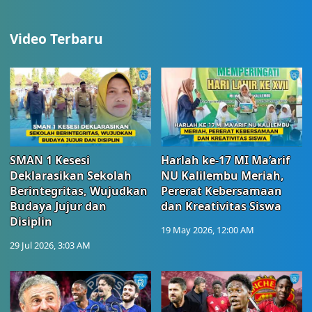
Video Terbaru
SMAN 1 Kesesi
Harlah ke-17 MI Ma’arif
Deklarasikan Sekolah
NU Kalilembu Meriah,
Berintegritas, Wujudkan
Pererat Kebersamaan
Budaya Jujur dan
dan Kreativitas Siswa
Disiplin
19 May 2026, 12:00 AM
29 Jul 2026, 3:03 AM