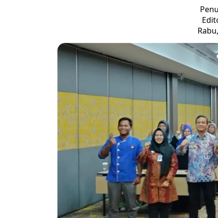
Penu
Edi
Rabu,