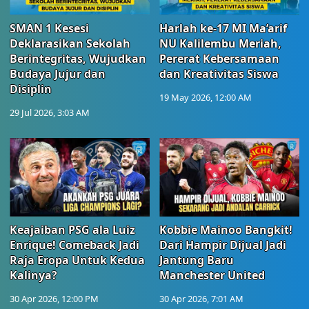
SMAN 1 Kesesi
Harlah ke-17 MI Ma’arif
Deklarasikan Sekolah
NU Kalilembu Meriah,
Berintegritas, Wujudkan
Pererat Kebersamaan
Budaya Jujur dan
dan Kreativitas Siswa
Disiplin
19 May 2026, 12:00 AM
29 Jul 2026, 3:03 AM
Keajaiban PSG ala Luiz
Kobbie Mainoo Bangkit!
Enrique! Comeback Jadi
Dari Hampir Dijual Jadi
Raja Eropa Untuk Kedua
Jantung Baru
Kalinya?
Manchester United
30 Apr 2026, 12:00 PM
30 Apr 2026, 7:01 AM