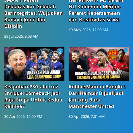
SMAN 1 Kesesi
Harlah ke-17 MI Ma’arif
Deklarasikan Sekolah
NU Kalilembu Meriah,
Berintegritas, Wujudkan
Pererat Kebersamaan
Budaya Jujur dan
dan Kreativitas Siswa
Disiplin
19 May 2026, 12:00 AM
29 Jul 2026, 3:03 AM
Keajaiban PSG ala Luiz
Kobbie Mainoo Bangkit!
Enrique! Comeback Jadi
Dari Hampir Dijual Jadi
Raja Eropa Untuk Kedua
Jantung Baru
Kalinya?
Manchester United
30 Apr 2026, 12:00 PM
30 Apr 2026, 7:01 AM