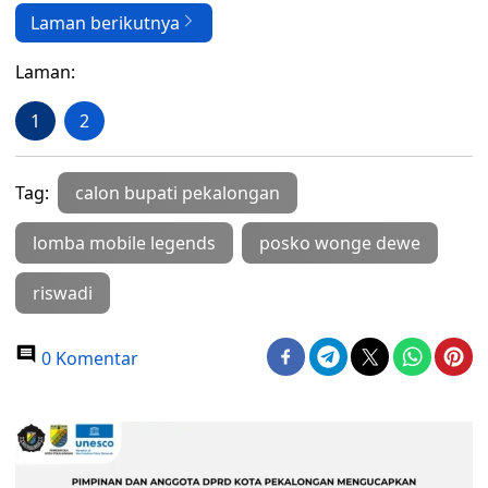
Laman berikutnya
Laman:
1
2
Tag:
calon bupati pekalongan
lomba mobile legends
posko wonge dewe
riswadi
0 Komentar