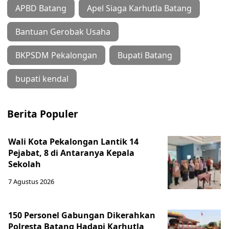
APBD Batang
Apel Siaga Karhutla Batang
Bantuan Gerobak Usaha
BKPSDM Pekalongan
Bupati Batang
bupati kendal
Berita Populer
Wali Kota Pekalongan Lantik 14
Pejabat, 8 di Antaranya Kepala
Sekolah
7 Agustus 2026
150 Personel Gabungan Dikerahkan
Polresta Batang Hadapi Karhutla