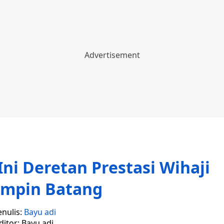
Ini Deretan Prestasi Wihaji
impin Batang
enulis:
Bayu adi
ditor: Bayu adi