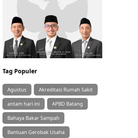
Tag Populer
Agustus
Akreditasi Rumah Sakit
antam hari ini
APBD Batang
Bahaya Bakar Sampah
Bantuan Gerobak Usaha