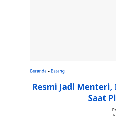
Beranda
»
Batang
Resmi Jadi Menteri, 
Saat P
P
E