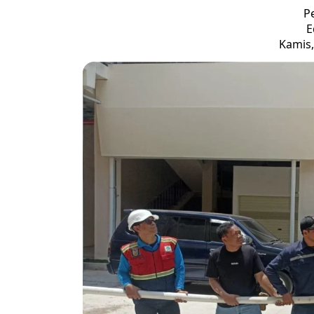
P
E
Kamis,