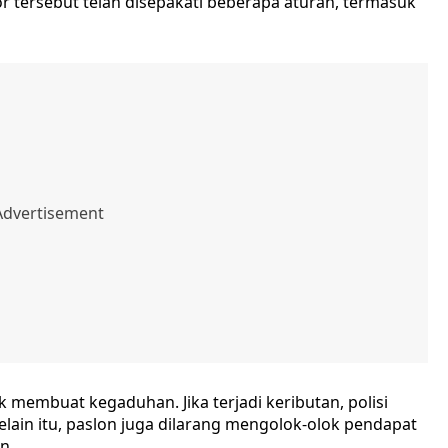
 tersebut telah disepakati beberapa aturan, termasuk
 membuat kegaduhan. Jika terjadi keributan, polisi
ain itu, paslon juga dilarang mengolok-olok pendapat
n.