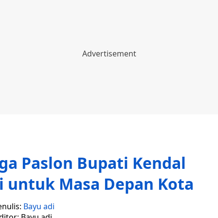
ga Paslon Bupati Kendal
si untuk Masa Depan Kota
enulis:
Bayu adi
ditor: Bayu adi