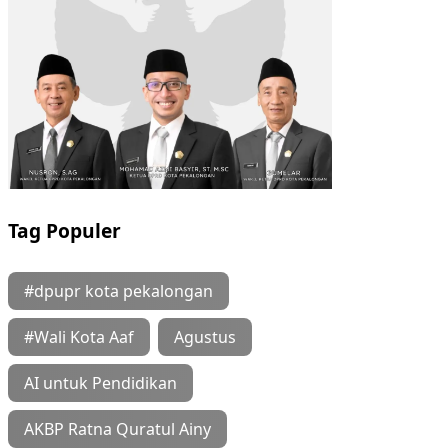
Tag Populer
#dpupr kota pekalongan
#Wali Kota Aaf
Agustus
AI untuk Pendidikan
AKBP Ratna Quratul Ainy