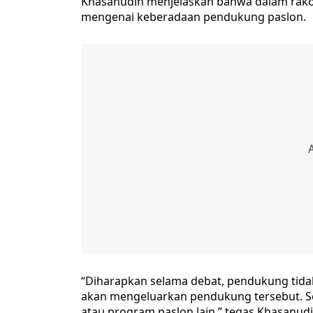
Khasanudin menjelaskan bahwa dalam rakor
mengenai keberadaan pendukung paslon.
“Diharapkan selama debat, pendukung tidak
akan mengeluarkan pendukung tersebut. Sel
atau program paslon lain,” tegas Khasanudi