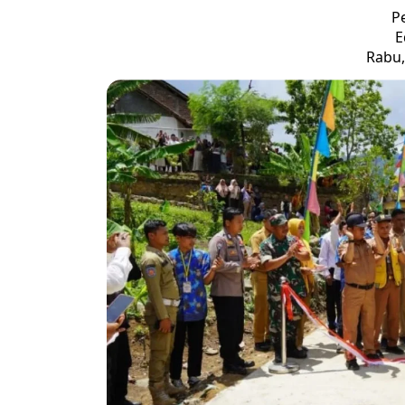
P
E
Rabu,