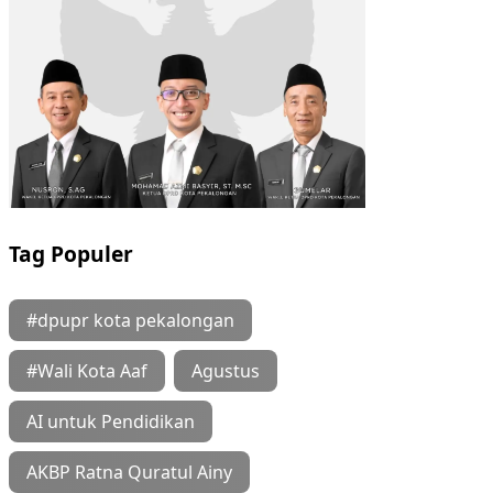
Tag Populer
#dpupr kota pekalongan
#Wali Kota Aaf
Agustus
AI untuk Pendidikan
AKBP Ratna Quratul Ainy