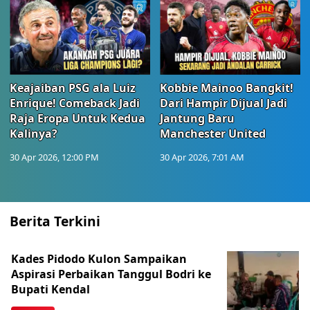
Keajaiban PSG ala Luiz
Kobbie Mainoo Bangkit!
Enrique! Comeback Jadi
Dari Hampir Dijual Jadi
Raja Eropa Untuk Kedua
Jantung Baru
Kalinya?
Manchester United
30 Apr 2026, 12:00 PM
30 Apr 2026, 7:01 AM
Berita Terkini
Kades Pidodo Kulon Sampaikan
Aspirasi Perbaikan Tanggul Bodri ke
Bupati Kendal