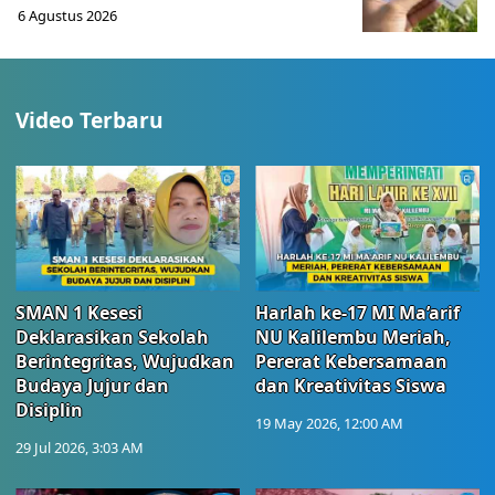
6 Agustus 2026
Video Terbaru
SMAN 1 Kesesi
Harlah ke-17 MI Ma’arif
Deklarasikan Sekolah
NU Kalilembu Meriah,
Berintegritas, Wujudkan
Pererat Kebersamaan
Budaya Jujur dan
dan Kreativitas Siswa
Disiplin
19 May 2026, 12:00 AM
29 Jul 2026, 3:03 AM