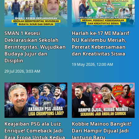
SMAN 1 Kesesi
Harlah ke-17 MI Ma’arif
Deklarasikan Sekolah
NU Kalilembu Meriah,
Berintegritas, Wujudkan
Pererat Kebersamaan
Budaya Jujur dan
dan Kreativitas Siswa
Disiplin
19 May 2026, 12:00 AM
29 Jul 2026, 3:03 AM
Keajaiban PSG ala Luiz
Kobbie Mainoo Bangkit!
Enrique! Comeback Jadi
Dari Hampir Dijual Jadi
Raja Eropa Untuk Kedua
Jantung Baru