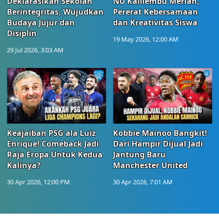
Deklarasikan Sekolah
NU Kalilembu Meriah,
Berintegritas, Wujudkan
Pererat Kebersamaan
Budaya Jujur dan
dan Kreativitas Siswa
Disiplin
19 May 2026, 12:00 AM
29 Jul 2026, 3:03 AM
Keajaiban PSG ala Luiz
Kobbie Mainoo Bangkit!
Enrique! Comeback Jadi
Dari Hampir Dijual Jadi
Raja Eropa Untuk Kedua
Jantung Baru
Kalinya?
Manchester United
30 Apr 2026, 12:00 PM
30 Apr 2026, 7:01 AM