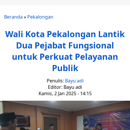
Beranda
»
Pekalongan
Wali Kota Pekalongan Lantik
Dua Pejabat Fungsional
untuk Perkuat Pelayanan
Publik
Penulis:
Bayu adi
Editor: Bayu adi
Kamis, 2 Jan 2025 - 14:15