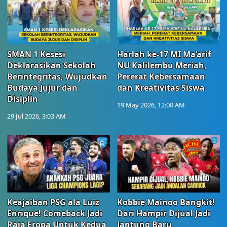
SMAN 1 Kesesi
Harlah ke-17 MI Ma’arif
Deklarasikan Sekolah
NU Kalilembu Meriah,
Berintegritas, Wujudkan
Pererat Kebersamaan
Budaya Jujur dan
dan Kreativitas Siswa
Disiplin
19 May 2026, 12:00 AM
29 Jul 2026, 3:03 AM
Keajaiban PSG ala Luiz
Kobbie Mainoo Bangkit!
Enrique! Comeback Jadi
Dari Hampir Dijual Jadi
Raja Eropa Untuk Kedua
Jantung Baru