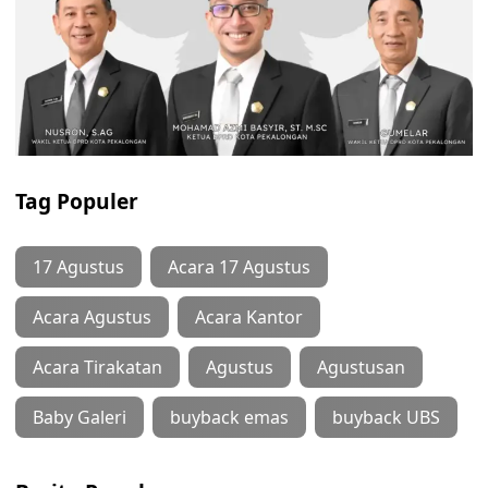
Tag Populer
17 Agustus
Acara 17 Agustus
Acara Agustus
Acara Kantor
Acara Tirakatan
Agustus
Agustusan
Baby Galeri
buyback emas
buyback UBS