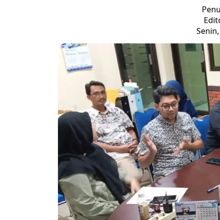
Penu
Edi
Senin,