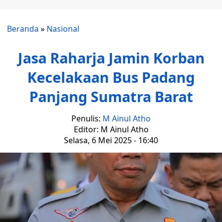
Beranda
»
Nasional
Jasa Raharja Jamin Korban
Kecelakaan Bus Padang
Panjang Sumatra Barat
Penulis:
M Ainul Atho
Editor: M Ainul Atho
Selasa, 6 Mei 2025 - 16:40