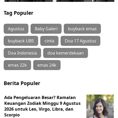
Tag Populer
Agustus
Baby Galeri
buyback emas
buyback UBS
cinta
Doa 17 Agustus
Doa Indonesia
doa kemerdekaan
emas 22k
emas 24k
Berita Populer
Ada Pengeluaran Besar? Ramalan
Keuangan Zodiak Minggu 9 Agustus
2026 untuk Leo, Virgo, Libra, dan
Scorpio