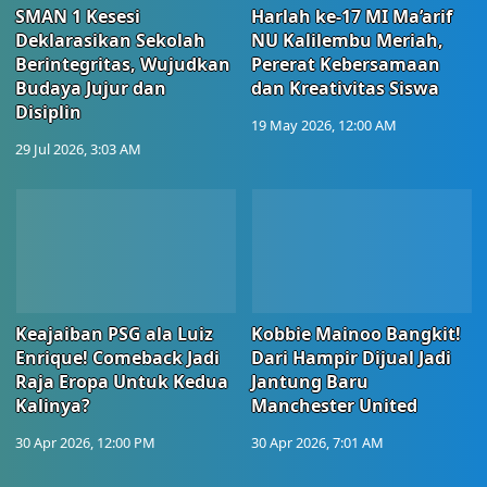
SMAN 1 Kesesi
Harlah ke-17 MI Ma’arif
Deklarasikan Sekolah
NU Kalilembu Meriah,
Berintegritas, Wujudkan
Pererat Kebersamaan
Budaya Jujur dan
dan Kreativitas Siswa
Disiplin
19 May 2026, 12:00 AM
29 Jul 2026, 3:03 AM
Keajaiban PSG ala Luiz
Kobbie Mainoo Bangkit!
Enrique! Comeback Jadi
Dari Hampir Dijual Jadi
Raja Eropa Untuk Kedua
Jantung Baru
Kalinya?
Manchester United
30 Apr 2026, 12:00 PM
30 Apr 2026, 7:01 AM