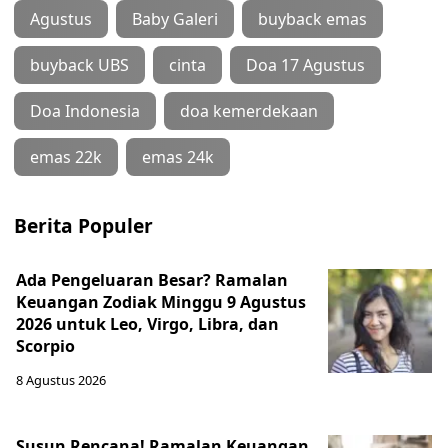
Agustus
Baby Galeri
buyback emas
buyback UBS
cinta
Doa 17 Agustus
Doa Indonesia
doa kemerdekaan
emas 22k
emas 24k
Berita Populer
Ada Pengeluaran Besar? Ramalan
Keuangan Zodiak Minggu 9 Agustus
2026 untuk Leo, Virgo, Libra, dan
Scorpio
8 Agustus 2026
Susun Rencana! Ramalan Keuangan