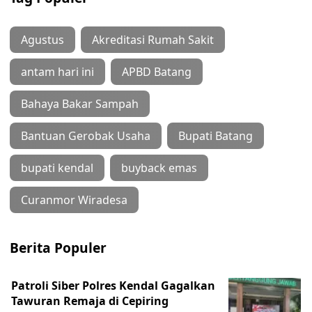
Agustus
Akreditasi Rumah Sakit
antam hari ini
APBD Batang
Bahaya Bakar Sampah
Bantuan Gerobak Usaha
Bupati Batang
bupati kendal
buyback emas
Curanmor Wiradesa
Berita Populer
Patroli Siber Polres Kendal Gagalkan
Tawuran Remaja di Cepiring