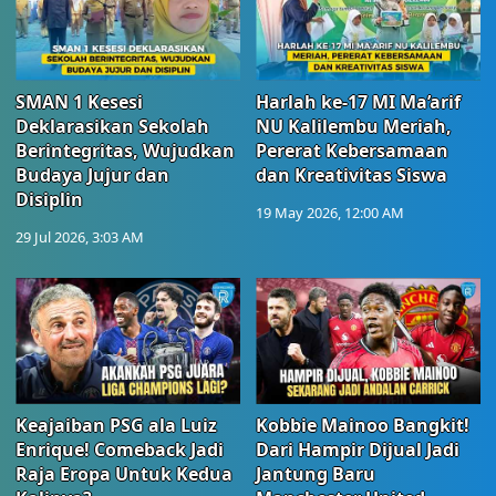
SMAN 1 Kesesi
Harlah ke-17 MI Ma’arif
Deklarasikan Sekolah
NU Kalilembu Meriah,
Berintegritas, Wujudkan
Pererat Kebersamaan
Budaya Jujur dan
dan Kreativitas Siswa
Disiplin
19 May 2026, 12:00 AM
29 Jul 2026, 3:03 AM
Keajaiban PSG ala Luiz
Kobbie Mainoo Bangkit!
Enrique! Comeback Jadi
Dari Hampir Dijual Jadi
Raja Eropa Untuk Kedua
Jantung Baru