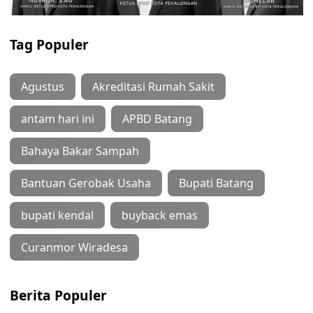
Tag Populer
Agustus
Akreditasi Rumah Sakit
antam hari ini
APBD Batang
Bahaya Bakar Sampah
Bantuan Gerobak Usaha
Bupati Batang
bupati kendal
buyback emas
Curanmor Wiradesa
Berita Populer