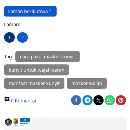
Laman berikutnya
Laman:
1
2
Tag:
cara pakai masker kunyit
kunyit untuk wajah cerah
manfaat masker kunyit
masker wajah
0 Komentar