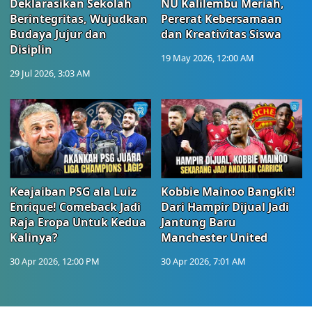
Deklarasikan Sekolah
NU Kalilembu Meriah,
Berintegritas, Wujudkan
Pererat Kebersamaan
Budaya Jujur dan
dan Kreativitas Siswa
Disiplin
19 May 2026, 12:00 AM
29 Jul 2026, 3:03 AM
Keajaiban PSG ala Luiz
Kobbie Mainoo Bangkit!
Enrique! Comeback Jadi
Dari Hampir Dijual Jadi
Raja Eropa Untuk Kedua
Jantung Baru
Kalinya?
Manchester United
30 Apr 2026, 12:00 PM
30 Apr 2026, 7:01 AM