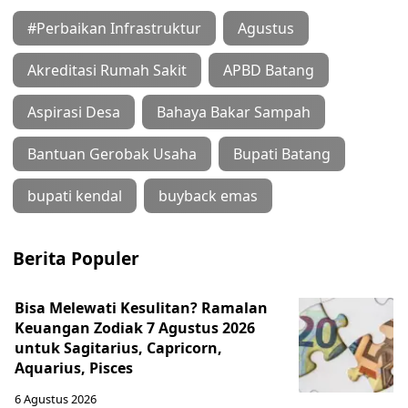
#Perbaikan Infrastruktur
Agustus
Akreditasi Rumah Sakit
APBD Batang
Aspirasi Desa
Bahaya Bakar Sampah
Bantuan Gerobak Usaha
Bupati Batang
bupati kendal
buyback emas
Berita Populer
Bisa Melewati Kesulitan? Ramalan
Keuangan Zodiak 7 Agustus 2026
untuk Sagitarius, Capricorn,
Aquarius, Pisces
6 Agustus 2026