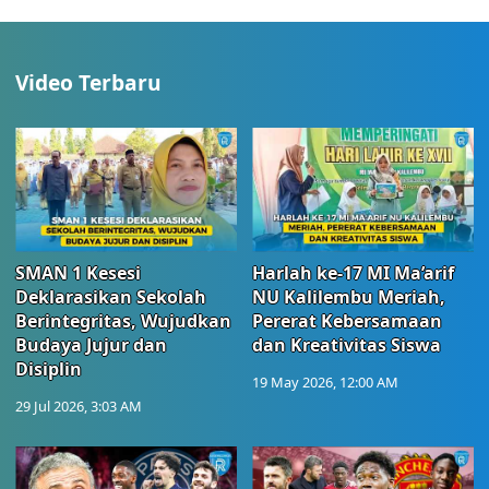
Video Terbaru
SMAN 1 Kesesi
Harlah ke-17 MI Ma’arif
Deklarasikan Sekolah
NU Kalilembu Meriah,
Berintegritas, Wujudkan
Pererat Kebersamaan
Budaya Jujur dan
dan Kreativitas Siswa
Disiplin
19 May 2026, 12:00 AM
29 Jul 2026, 3:03 AM