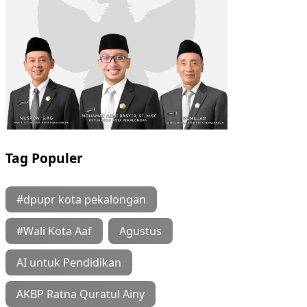
Tag Populer
#dpupr kota pekalongan
#Wali Kota Aaf
Agustus
AI untuk Pendidikan
AKBP Ratna Quratul Ainy