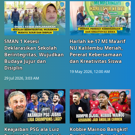
SMAN 1 Kesesi
Harlah ke-17 MI Ma’arif
Deklarasikan Sekolah
NU Kalilembu Meriah,
Berintegritas, Wujudkan
Pererat Kebersamaan
Budaya Jujur dan
dan Kreativitas Siswa
Disiplin
19 May 2026, 12:00 AM
29 Jul 2026, 3:03 AM
Keajaiban PSG ala Luiz
Kobbie Mainoo Bangkit!