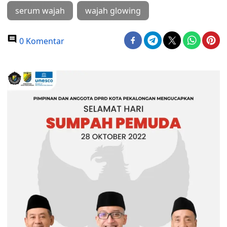
serum wajah
wajah glowing
0 Komentar