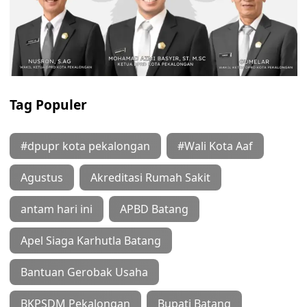
Tag Populer
#dpupr kota pekalongan
#Wali Kota Aaf
Agustus
Akreditasi Rumah Sakit
antam hari ini
APBD Batang
Apel Siaga Karhutla Batang
Bantuan Gerobak Usaha
BKPSDM Pekalongan
Bupati Batang