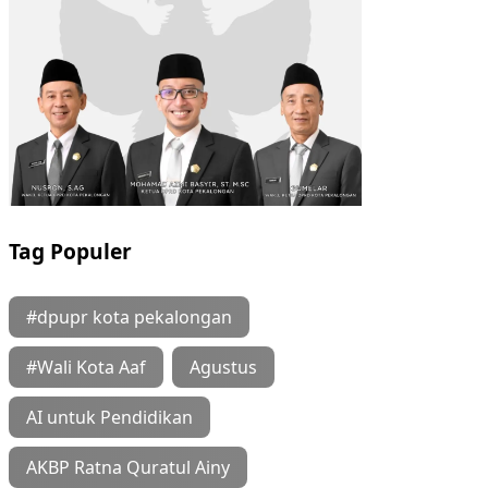
Tag Populer
#dpupr kota pekalongan
#Wali Kota Aaf
Agustus
AI untuk Pendidikan
AKBP Ratna Quratul Ainy