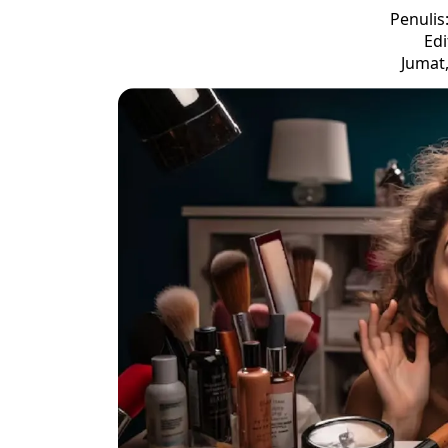
Penulis
Edi
Jumat,