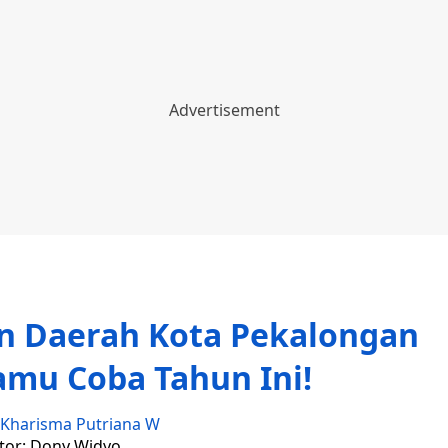
n Daerah Kota Pekalongan
amu Coba Tahun Ini!
Kharisma Putriana W
tor: Dony Widyo