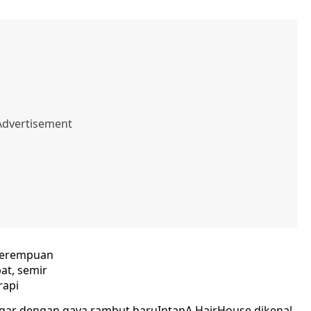
perempuan
at, semir
rapi
egar dengan gaya rambut baruIntanA HairHouse dikenal