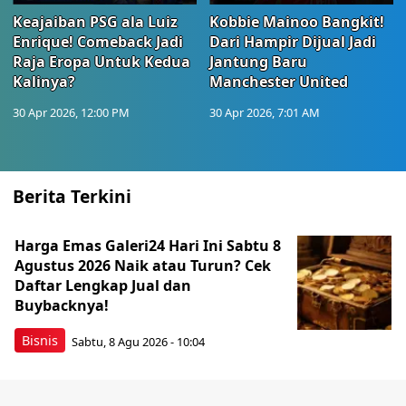
Keajaiban PSG ala Luiz
Kobbie Mainoo Bangkit!
Enrique! Comeback Jadi
Dari Hampir Dijual Jadi
Raja Eropa Untuk Kedua
Jantung Baru
Kalinya?
Manchester United
30 Apr 2026, 12:00 PM
30 Apr 2026, 7:01 AM
Berita Terkini
Harga Emas Galeri24 Hari Ini Sabtu 8
Agustus 2026 Naik atau Turun? Cek
Daftar Lengkap Jual dan
Buybacknya!
Bisnis
Sabtu, 8 Agu 2026 - 10:04