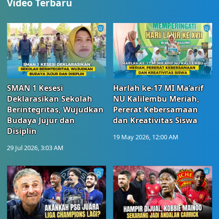
Video Terbaru
SMAN 1 Kesesi
Harlah ke-17 MI Ma’arif
Deklarasikan Sekolah
NU Kalilembu Meriah,
Berintegritas, Wujudkan
Pererat Kebersamaan
Budaya Jujur dan
dan Kreativitas Siswa
Disiplin
19 May 2026, 12:00 AM
29 Jul 2026, 3:03 AM