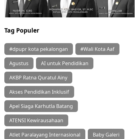
Tag Populer
#dpupr kota pekalongan
#Wali Kota Aaf
Agustus
AI untuk Pendidikan
AKBP Ratna Quratul Ainy
Akses Pendidikan Inklusif
Apel Siaga Karhutla Batang
ATENSI Kewirausahaan
Atlet Paralayang Internasional
Baby Galeri