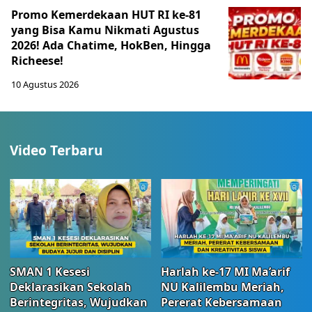
Promo Kemerdekaan HUT RI ke-81
yang Bisa Kamu Nikmati Agustus
2026! Ada Chatime, HokBen, Hingga
Richeese!
10 Agustus 2026
Video Terbaru
SMAN 1 Kesesi
Harlah ke-17 MI Ma’arif
Deklarasikan Sekolah
NU Kalilembu Meriah,
Berintegritas, Wujudkan
Pererat Kebersamaan