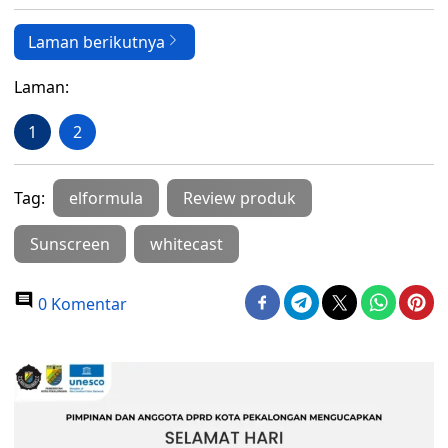
Laman berikutnya
Laman:
1
2
Tag:
elformula
Review produk
Sunscreen
whitecast
0 Komentar