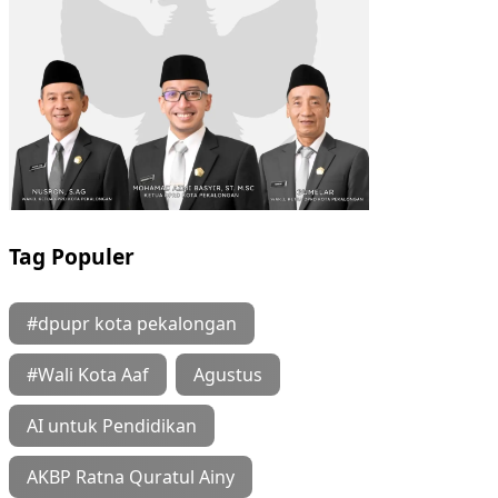
Tag Populer
#dpupr kota pekalongan
#Wali Kota Aaf
Agustus
AI untuk Pendidikan
AKBP Ratna Quratul Ainy