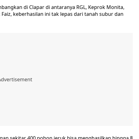
mbangkan di Clapar di antaranya RGL, Keprok Monita,
Faiz, keberhasilan ini tak lepas dari tanah subur dan
ngan sekitar 400 pohon jeruk bisa menghasilkan hingga 8