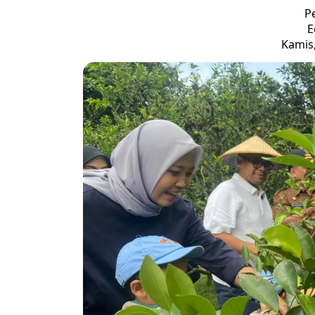
P
E
Kamis,